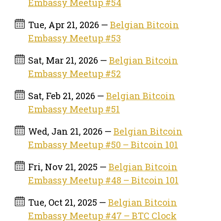
Embassy Meetup #54
Tue, Apr 21, 2026 —
Belgian Bitcoin
Embassy Meetup #53
Sat, Mar 21, 2026 —
Belgian Bitcoin
Embassy Meetup #52
Sat, Feb 21, 2026 —
Belgian Bitcoin
Embassy Meetup #51
Wed, Jan 21, 2026 —
Belgian Bitcoin
Embassy Meetup #50 – Bitcoin 101
Fri, Nov 21, 2025 —
Belgian Bitcoin
Embassy Meetup #48 – Bitcoin 101
Tue, Oct 21, 2025 —
Belgian Bitcoin
Embassy Meetup #47 – BTC Clock