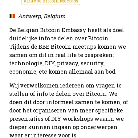
#Europe Bitcoin Meetups
Antwerp, Belgium
De Belgian Bitcoin Embassy heeft als doel
duidelijke info te delen over Bitcoin.
Tijdens de BBE Bitcoin meetups komen we
samen om dit in real life te bespreken:
technologie, DIY, privacy, security,
economie, etc komen allemaal aan bod.
Wij verwelkomen iedereen om vragen te
stellen of info te delen over Bitcoin. We
doen dit door informeel samen te komen, of
door het organiseren van meer specifieke
presentaties of DIY workshops waarin we
dieper kunnen ingaan op onderwerpen
waar er interesse voor is.