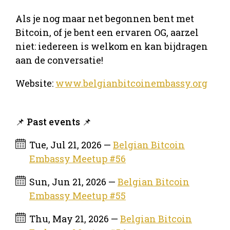
Als je nog maar net begonnen bent met
Bitcoin, of je bent een ervaren OG, aarzel
niet: iedereen is welkom en kan bijdragen
aan de conversatie!
Website:
www.belgianbitcoinembassy.org
📌 Past events 📌
Tue, Jul 21, 2026 —
Belgian Bitcoin
Embassy Meetup #56
Sun, Jun 21, 2026 —
Belgian Bitcoin
Embassy Meetup #55
Thu, May 21, 2026 —
Belgian Bitcoin