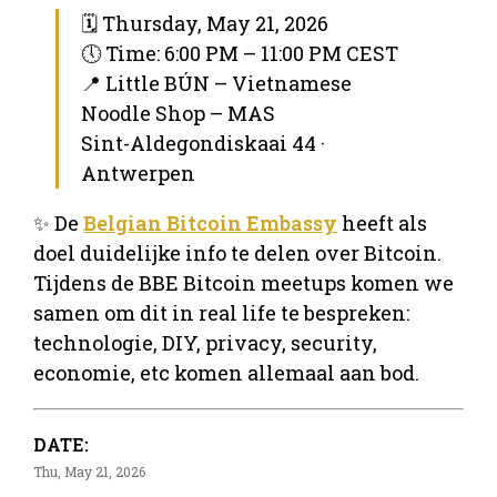
🗓 Thursday, May 21, 2026
🕔 Time: 6:00 PM – 11:00 PM CEST
📍 Little BÚN – Vietnamese
Noodle Shop – MAS
Sint-Aldegondiskaai 44 ·
Antwerpen
✨ De
Belgian Bitcoin Embassy
heeft als
doel duidelijke info te delen over Bitcoin.
Tijdens de BBE Bitcoin meetups komen we
samen om dit in real life te bespreken:
technologie, DIY, privacy, security,
economie, etc komen allemaal aan bod.
DATE:
Thu, May 21, 2026