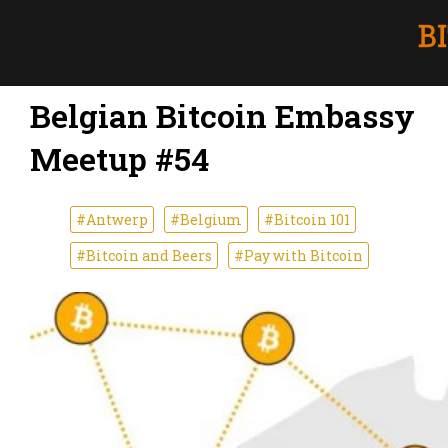
Belgian Bitcoin Embassy
Meetup #54
#Antwerp
#Belgium
#Bitcoin 101
#Bitcoin and Beers
#Pay with Bitcoin