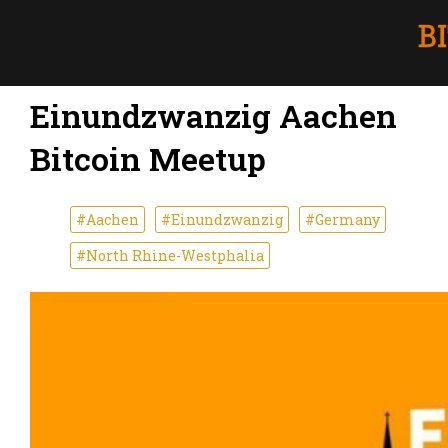
Einundzwanzig Aachen
Bitcoin Meetup
#Aachen
#Einundzwanzig
#Germany
#North Rhine-Westphalia