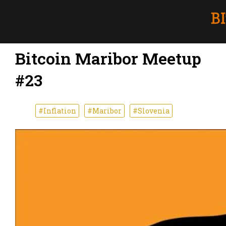
Bitcoin Maribor Meetup
#23
#Inflation
#Maribor
#Slovenia