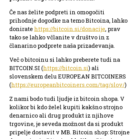
Če nas želite podpreti in omogočiti
prihodnje dogodke na temo Bitcoina, lahko
donirate
https://bitcoin.si/donacije
, prav
tako se lahko včlanite v društvo in z
članarino podprete naša prizadevanja.
Več o bitcoinu si lahko preberete tudi na
BITCOIN.SI (
https://bitcoin.si
) ali
slovenskem delu EUROPEAN BITCOINERS
(
https://europeanbitcoiners.com/tag/slov/
)
Z nami bodo tudi ljudje iz bitcoin shopa. V
kolikor bi kdo želel kupiti kakšno strojno
denarnico ali drug produkt iz njihove
trgovine, je seveda možnost da si produkt
pripelje dostavit v MB. Bitcoin shop: Strojne