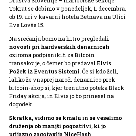
Društva Slovenije – mariborske sekcije!
Tokrat se dobimo v ponedeljek, 1. decembra,
ob 19. uri v kavarni hotela Betnava na Ulici
Eve Lovše 15.
Na srečanju bomo na hitro pregledali
novosti pri hardverskih denarnicah
oziroma podpisnikih za Bitcoin
transakcije, o čemer bo predaval
Elvis
Požek
iz
Eventus Sistemi
. Če si kdo želi,
lahko že vnaprej naroči denarnico prek
bitcoin-shop.si, kjer trenutno poteka Black
Friday akcija, in Elvis jo bo prinesel na
dogodek.
Skratka, vidimo se kmalu in se veselimo
druženja ob manjši pogostitvi, ki jo
prijazno zagotavlja NiceHash.