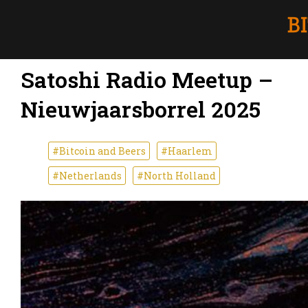
Satoshi Radio Meetup –
Nieuwjaarsborrel 2025
#Bitcoin and Beers
#Haarlem
#Netherlands
#North Holland