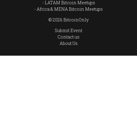
LATAM Bitcoin Meetups
Africa & MENA Bitcoin Meetups
© 2026 BitcoinOnly
Submit Event
Contact us
About Us