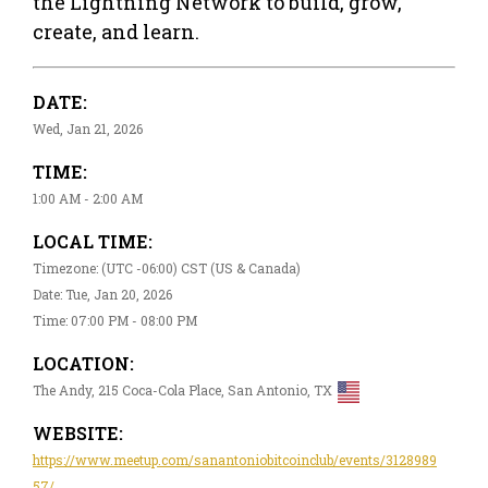
the Lightning Network to build, grow,
create, and learn.
DATE:
Wed, Jan 21, 2026
TIME:
1:00 AM - 2:00 AM
LOCAL TIME:
Timezone: (UTC -06:00) CST (US & Canada)
Date: Tue, Jan 20, 2026
Time: 07:00 PM - 08:00 PM
LOCATION:
The Andy, 215 Coca-Cola Place, San Antonio, TX
WEBSITE:
https://www.meetup.com/sanantoniobitcoinclub/events/3128989
57/