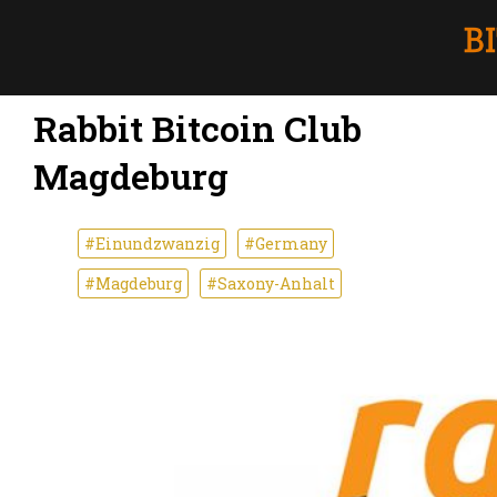
Rabbit Bitcoin Club
Magdeburg
#Einundzwanzig
#Germany
#Magdeburg
#Saxony-Anhalt