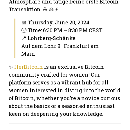
Atmosphäre und tätige Deine erste Bitcoin-
Transaktion. ☕ 🍰 ⚡
📅 Thursday, June 20, 2024
🕔 Time: 6:30 PM – 8:30 PM CEST
📍 Lohrberg-Schänke
Auf dem Lohr 9 · Frankfurt am
Main
✨
HerBitcoin
is an exclusive Bitcoin
community crafted for women! Our
platform serves as a vibrant hub for all
women interested in diving into the world
of Bitcoin, whether you’re a novice curious
about the basics or a seasoned enthusiast
keen on deepening your knowledge.