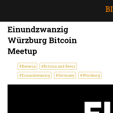
Einundzwanzig
Würzburg Bitcoin
Meetup
#Bavaria
#Bitcoin and Beers
#Einundzwanzig
#Germany
#Würzburg