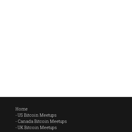
Home
US Bitcoin Meetups
Canada Bitcoin Meetups
UK Bitcoin Meetups