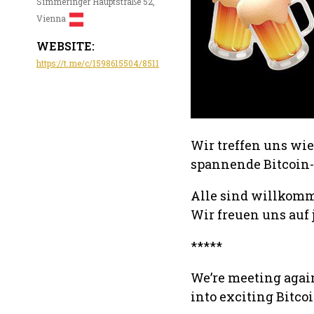
Simmeringer Hauptstraße 52,
Vienna
WEBSITE:
https://t.me/c/1598615504/8511
Wir treffen uns wi
spannende Bitcoin
Alle sind willkomme
Wir freuen uns auf 
*****
We’re meeting agai
into exciting Bitco