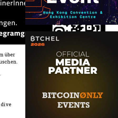
m über
uschen.
.
 dive