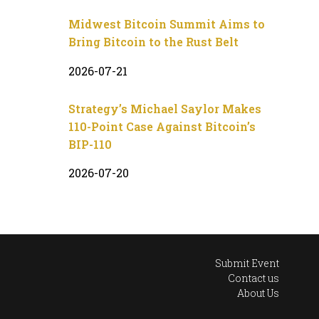
Midwest Bitcoin Summit Aims to
Bring Bitcoin to the Rust Belt
2026-07-21
Strategy’s Michael Saylor Makes
110-Point Case Against Bitcoin’s
BIP-110
2026-07-20
Submit Event
Contact us
About Us