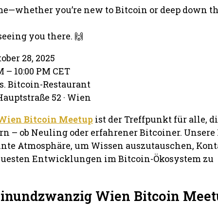
e—whether you’re new to Bitcoin or deep down th
seeing you there. 🙌
ober 28, 2025
PM – 10:00 PM CET
s. Bitcoin-Restaurant
auptstraße 52 · Wien
Wien Bitcoin Meetup
ist der Treffpunkt für alle, d
ern – ob Neuling oder erfahrener Bitcoiner. Unser
nnte Atmosphäre, um Wissen auszutauschen, Kont
euesten Entwicklungen im Bitcoin-Ökosystem zu
Einundzwanzig Wien Bitcoin Mee