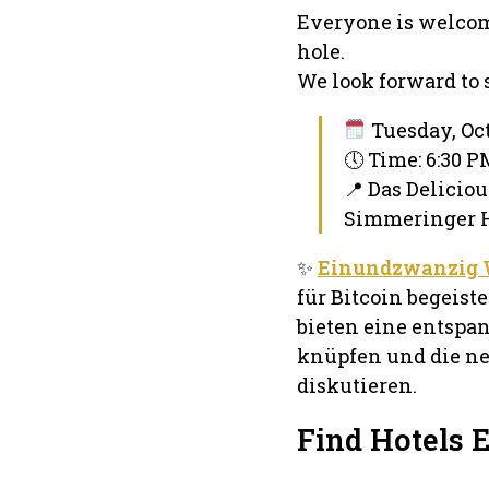
Everyone is welcom
hole.
We look forward to 
Tuesday, Oct
🕔 Time: 6:30 
📍 Das Deliciou
Simmeringer H
✨
Einundzwanzig 
für Bitcoin begeist
bieten eine entspa
knüpfen und die n
diskutieren.
Find Hotels 