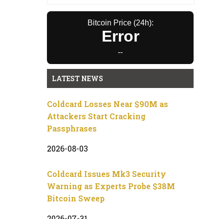
Bitcoin Price (24h):
Error
--
LATEST NEWS
Coldcard Losses Near $90M as
Attackers Start Cracking
Passphrases
2026-08-03
Coldcard Issues Mk3 Security
Warning as Experts Probe $38M
Bitcoin Sweep
2026-07-31