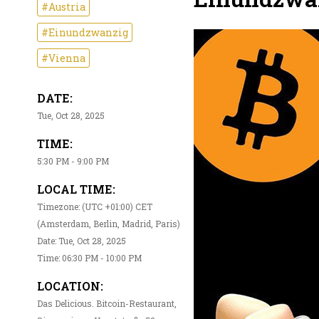
#Austria
#Einundzwanzig
#Vienna
DATE:
Tue, Oct 28, 2025
TIME:
5:30 PM - 9:00 PM
LOCAL TIME:
Timezone: (UTC +01:00) CET
(Amsterdam, Berlin, Madrid, Paris)
Date: Tue, Oct 28, 2025
Time: 06:30 PM - 10:00 PM
LOCATION:
Das Delicious. Bitcoin-Restaurant,