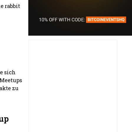
e rabbit
ie sich
e Meetups
akte zu
tup