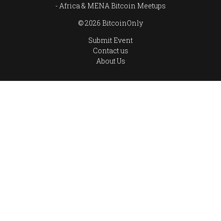
Africa & MENA Bitcoin Meetups
© 2026 BitcoinOnly
Submit Event
Contact us
About Us