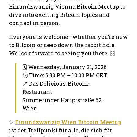
Einundzwanzig Vienna Bitcoin Meetup to
dive into exciting Bitcoin topics and
connect in person.
Everyone is welcome—whether you’re new
to Bitcoin or deep down the rabbit hole.
We look forward to seeing you there. 🙌
🗓 Wednesday, January 21, 2026
🕔 Time: 6:30 PM – 10:00 PM CET
📍 Das Delicious. Bitcoin-
Restaurant
Simmeringer Hauptstraße 52 ·
Wien
✨
Einundzwanzig Wien Bitcoin Meetup
ist der Treffpunkt für alle, die sich für