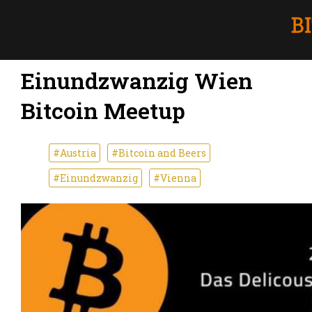
Einundzwanzig Wien
Bitcoin Meetup
#Austria
#Bitcoin and Beers
#Einundzwanzig
#Vienna