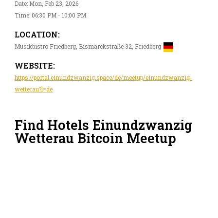
Date: Mon, Feb 23, 2026
Time: 06:30 PM - 10:00 PM
LOCATION:
Musikbistro Friedberg, Bismarckstraße 32, Friedberg
WEBSITE:
https://portal.einundzwanzig.space/de/meetup/einundzwanzig-
wetterau?l=de
Find Hotels Einundzwanzig
Wetterau Bitcoin Meetup