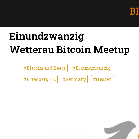
Einundzwanzig
Wetterau Bitcoin Meetup
#Bitcoin and Beers
#Einundzwanzig
#Friedberg HE
#Germany
#Hessen