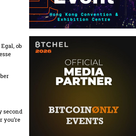
Egal, ob
resse
über
ry second
r you’re