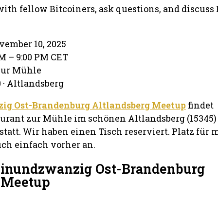
with fellow Bitcoiners, ask questions, and discuss 
ember 10, 2025
PM – 9:00 PM CET
zur Mühle
 · Altlandsberg
ig Ost-Brandenburg Altlandsberg Meetup
findet
urant zur Mühle im schönen Altlandsberg (15345)
tatt. Wir haben einen Tisch reserviert. Platz für m
uch einfach vorher an.
Einundzwanzig Ost-Brandenburg
g Meetup