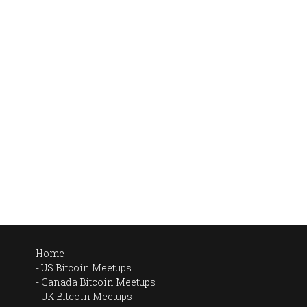
Home
US Bitcoin Meetups
Canada Bitcoin Meetups
UK Bitcoin Meetups