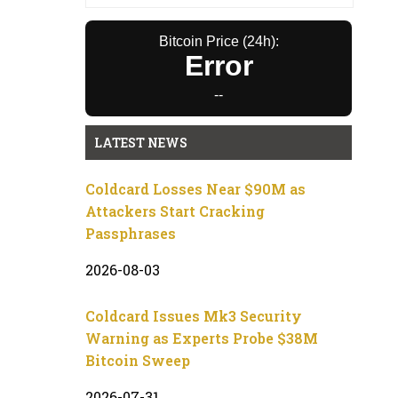
Bitcoin Price (24h):
Error
--
LATEST NEWS
Coldcard Losses Near $90M as
Attackers Start Cracking
Passphrases
2026-08-03
Coldcard Issues Mk3 Security
Warning as Experts Probe $38M
Bitcoin Sweep
2026-07-31