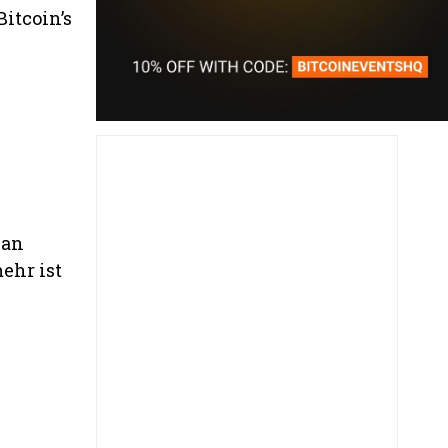
Bitcoin’s
 an
ehr ist