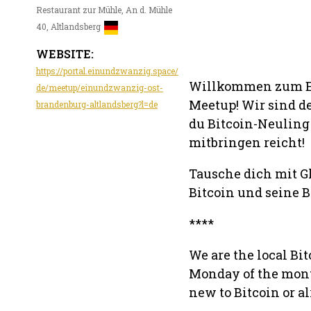
Restaurant zur Mühle, An d. Mühle
40, Altlandsberg
WEBSITE:
https://portal.einundzwanzig.space/
Willkommen zum E
de/meetup/einundzwanzig-ost-
Meetup! Wir sind de
brandenburg-altlandsberg?l=de
du Bitcoin-Neuling b
mitbringen reicht!
Tausche dich mit Gl
Bitcoin und seine B
****
We are the local Bi
Monday of the mont
new to Bitcoin or al