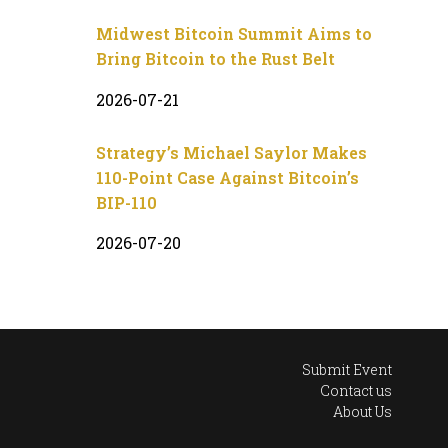
Midwest Bitcoin Summit Aims to
Bring Bitcoin to the Rust Belt
2026-07-21
Strategy’s Michael Saylor Makes
110-Point Case Against Bitcoin’s
BIP-110
2026-07-20
Submit Event
Contact us
About Us