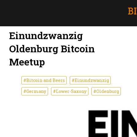
Einundzwanzig
Oldenburg Bitcoin
Meetup
#Bitcoin and Beers
#Einundzwanzig
#Germany
#Lower-Saxony
#Oldenburg