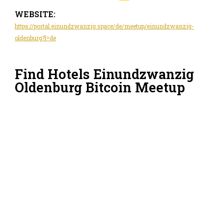
WEBSITE:
https://portal.einundzwanzig.space/de/meetup/einundzwanzig-
oldenburg?l=de
Find Hotels Einundzwanzig
Oldenburg Bitcoin Meetup