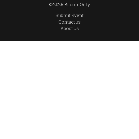
© 2026 BitcoinOnly
Submit Event
Contact us
About Us