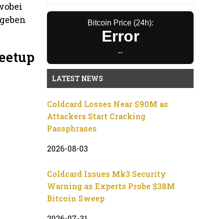
 wobei
egeben
Bitcoin Price (24h):
Error
--
eetup
LATEST NEWS
Coldcard Losses Near $90M as
Attackers Start Cracking
Passphrases
2026-08-03
Coldcard Issues Mk3 Security
Warning as Experts Probe $38M
Bitcoin Sweep
2026-07-31