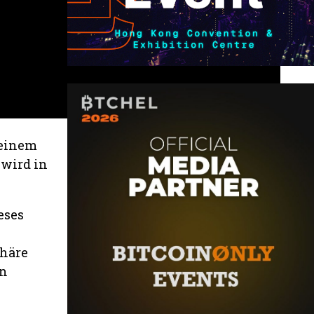
 einem
 wird in
eses
phäre
en