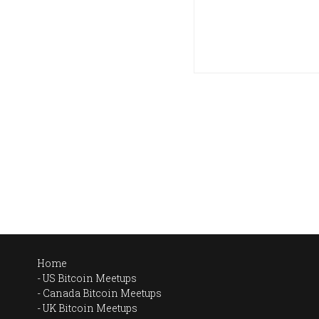
Home
US Bitcoin Meetups
Canada Bitcoin Meetups
UK Bitcoin Meetups