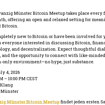
nzig Münster Bitcoin Meetup takes place every f
th, offering an open and relaxed setting for mean
 Bitcoin.
letely new to Bitcoin or have been involved for y
everyone interested in discussing Bitcoin, finan
logy, and decentralization. Expect thoughtful dia
 and the opportunity to connect with like-minded
in-only environment—no hype, just substance.
ly 4, 2026
PM – 10:00 PM CEST
g Klang
· Münster
ig Münster Bitcoin Meetup
findet jeden ersten 