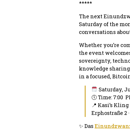
*****
The next Einundzwa
Saturday of the mon
conversations about
Whether you’re comp
the event welcomes 
sovereignty, techno
knowledge sharing,
in a focused, Bitco
Saturday, Ju
🕔 Time: 7:00 
📍 Kasi’s Klin
Erphostraße 2 
✨ Das
Einundzwanz