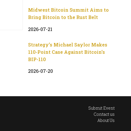
Midwest Bitcoin Summit Aims to
Bring Bitcoin to the Rust Belt
2026-07-21
Strategy’s Michael Saylor Makes
110-Point Case Against Bitcoin’s
BIP-110
2026-07-20
Submit Event
Contact us
About Us