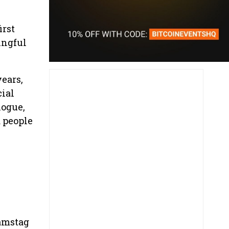
irst
ingful
ears,
cial
logue,
 people
Samstag