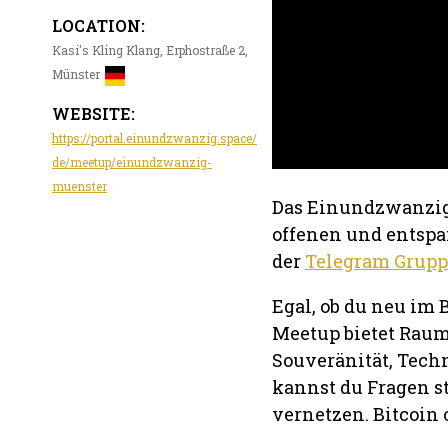
LOCATION:
Kasi's Kling Klang, Erphostraße 2,
Münster
WEBSITE:
https://portal.einundzwanzig.space/
de/meetup/einundzwanzig-
muenster
Das Einundzwanzig 
offenen und entspa
der
Telegram Grupp
Egal, ob du neu im B
Meetup bietet Raum 
Souveränität, Tech
kannst du Fragen s
vernetzen. Bitcoin 