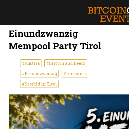
Einundzwanzig
Mempool Party Tirol
#Austria
#Bitcoin and Beers
#Einundzwanzig
#Innsbruck
#Seefeld in Tirol