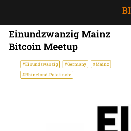
Einundzwanzig Mainz
Bitcoin Meetup
#Einundzwanzig
#Germany
#Mainz
#Rhineland-Palatinate