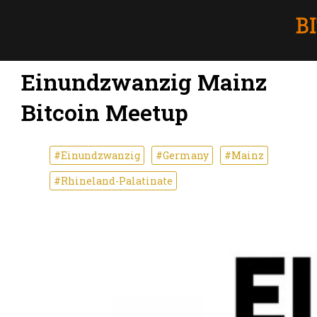
Einundzwanzig Mainz
Bitcoin Meetup
#Einundzwanzig
#Germany
#Mainz
#Rhineland-Palatinate