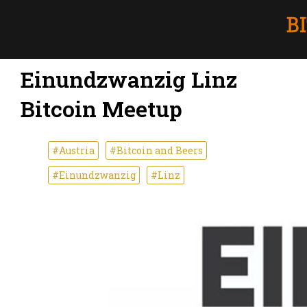
Einundzwanzig Linz
Bitcoin Meetup
#Austria
#Bitcoin and Beers
#Einundzwanzig
#Linz