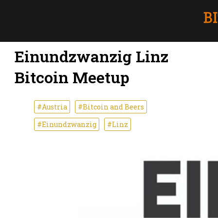
Einundzwanzig Linz
Bitcoin Meetup
#Austria
#Bitcoin and Beers
#Einundzwanzig
#Linz