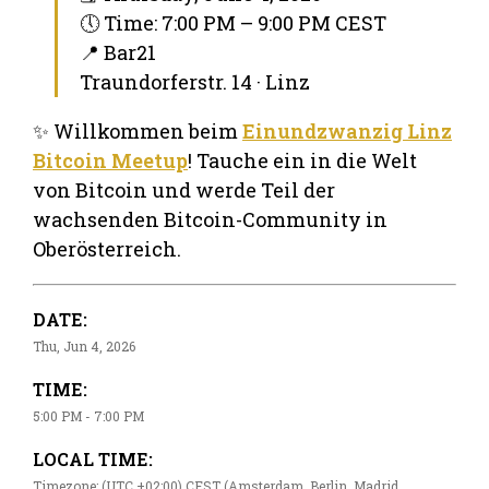
🕔 Time: 7:00 PM – 9:00 PM CEST
📍 Bar21
Traundorferstr. 14 · Linz
✨ Willkommen beim
Einundzwanzig Linz
Bitcoin Meetup
! Tauche ein in die Welt
von Bitcoin und werde Teil der
wachsenden Bitcoin-Community in
Oberösterreich.
DATE:
Thu, Jun 4, 2026
TIME:
5:00 PM - 7:00 PM
LOCAL TIME:
Timezone: (UTC +02:00) CEST (Amsterdam, Berlin, Madrid,