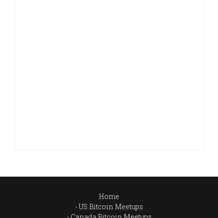
Home
US Bitcoin Meetups
Canada Bitcoin Meetups