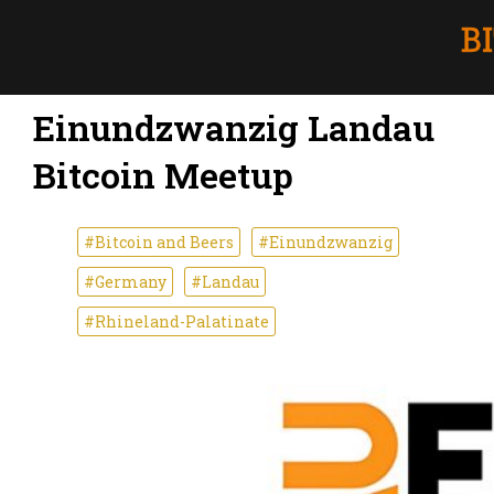
Einundzwanzig Landau
Bitcoin Meetup
#Bitcoin and Beers
#Einundzwanzig
#Germany
#Landau
#Rhineland-Palatinate