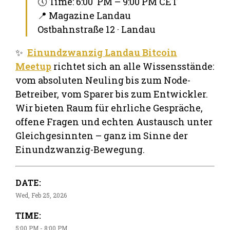
🕔 Time: 6:00 PM – 9:00 PM CET
📍 Magazine Landau
Ostbahnstraße 12 · Landau
✨
Einundzwanzig Landau Bitcoin
Meetup
richtet sich an alle Wissensstände:
vom absoluten Neuling bis zum Node-
Betreiber, vom Sparer bis zum Entwickler.
Wir bieten Raum für ehrliche Gespräche,
offene Fragen und echten Austausch unter
Gleichgesinnten – ganz im Sinne der
Einundzwanzig-Bewegung.
DATE:
Wed, Feb 25, 2026
TIME:
5:00 PM - 8:00 PM