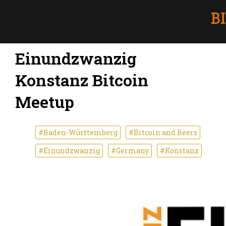
Einundzwanzig
Konstanz Bitcoin
Meetup
#Baden-Württemberg
#Bitcoin and Beers
#Einundzwanzig
#Germany
#Konstanz