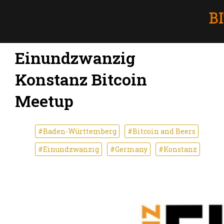
Einundzwanzig
Konstanz Bitcoin
Meetup
#Baden-Württemberg
#Bitcoin and Beers
#Einundzwanzig
#Germany
#Konstanz