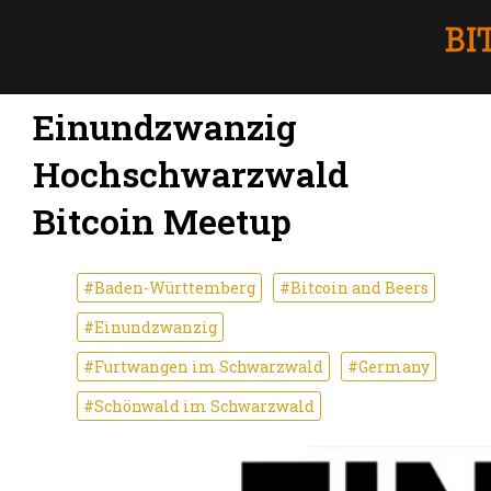
Einundzwanzig
Hochschwarzwald
Bitcoin Meetup
#Baden-Württemberg
#Bitcoin and Beers
#Einundzwanzig
#Furtwangen im Schwarzwald
#Germany
#Schönwald im Schwarzwald