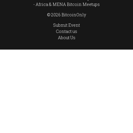
Africa & MENA Bitcoin Meetups
© 2026 BitcoinOnly
Submit Event
Contact us
About Us