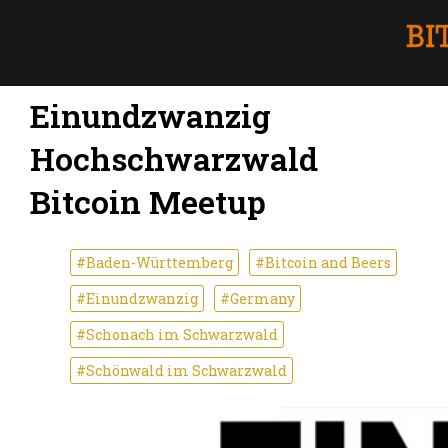
Einundzwanzig
Hochschwarzwald
Bitcoin Meetup
#Baden-Württemberg
#Bitcoin and Beers
#Einundzwanzig
#Germany
#Schonach im Schwarzwald
#Schönwald im Schwarzwald