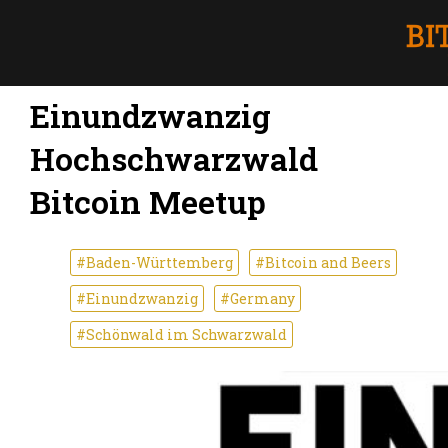
Einundzwanzig
Hochschwarzwald
Bitcoin Meetup
#Baden-Württemberg
#Bitcoin and Beers
#Einundzwanzig
#Germany
#Schönwald im Schwarzwald