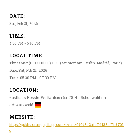
DATE:
Sat, Feb 21, 2026
TIME:
4:30 PM - 6:30 PM
LOCAL TIME:
Timezone: (UTC +01:00) CET (Amsterdam, Berlin, Madrid, Paris)
Date: Sat, Feb 21, 2026
Time: 05:30 PM - 07:30 PM
LOCATION:
Gasthaus Rössle, Weißenbach 6a, 78141, Schönwald im
Schwarzwald
WEBSITE:
https://public.orangepillapp.com/event/696d3d2afa74138bf7b3701
b