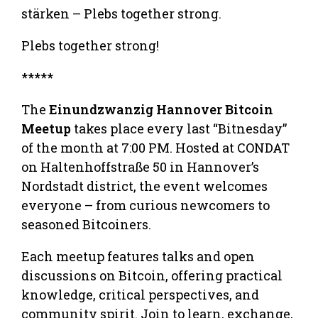
stärken – Plebs together strong.
Plebs together strong!
*****
The
Einundzwanzig Hannover Bitcoin
Meetup
takes place every last “Bitnesday”
of the month at 7:00 PM. Hosted at CONDAT
on Haltenhoffstraße 50 in Hannover’s
Nordstadt district, the event welcomes
everyone – from curious newcomers to
seasoned Bitcoiners.
Each meetup features talks and open
discussions on Bitcoin, offering practical
knowledge, critical perspectives, and
community spirit. Join to learn, exchange,