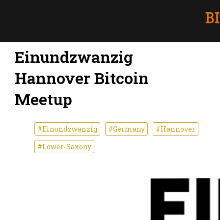
Einundzwanzig
Hannover Bitcoin
Meetup
#Einundzwanzig
#Germany
#Hannover
#Lower-Saxony