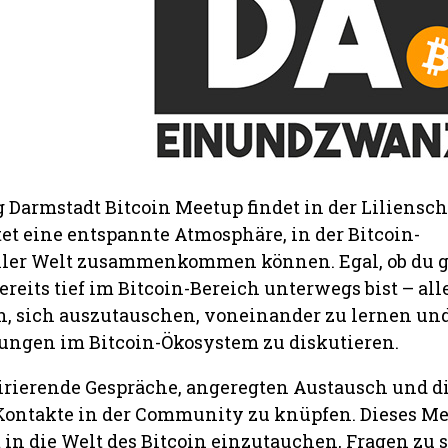
Darmstadt Bitcoin Meetup findet in der Liliensc
etet eine entspannte Atmosphäre, in der Bitcoin-
ller Welt zusammenkommen können. Egal, ob du 
ereits tief im Bitcoin-Bereich unterwegs bist – all
n, sich auszutauschen, voneinander zu lernen und
ngen im Bitcoin-Ökosystem zu diskutieren.
pirierende Gespräche, angeregten Austausch und d
Kontakte in der Community zu knüpfen. Dieses Me
m in die Welt des Bitcoin einzutauchen, Fragen zu 