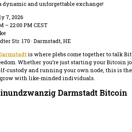
 a dynamic and unforgettable exchange!
y 7, 2026
PM – 22:00 PM CEST
nke
ter Str. 170 · Darmstadt, HE
Darmstadt
is where plebs come together to talk Bit
eedom. Whether you’re just starting your Bitcoin j
elf-custody and running your own node, this is the
 grow with like-minded individuals.
Einundzwanzig Darmstadt Bitcoin