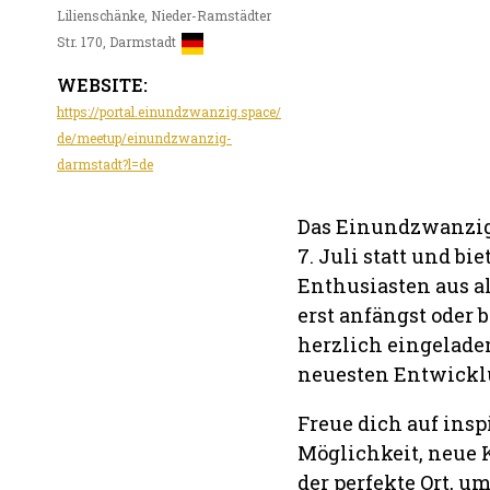
Lilienschänke, Nieder-Ramstädter
Str. 170, Darmstadt
WEBSITE:
https://portal.einundzwanzig.space/
de/meetup/einundzwanzig-
darmstadt?l=de
Das Einundzwanzig 
7. Juli statt und bi
Enthusiasten aus a
erst anfängst oder b
herzlich eingelade
neuesten Entwicklu
Freue dich auf ins
Möglichkeit, neue 
der perfekte Ort, u