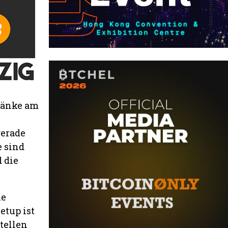
hänke am
gerade
e sind
 die
ie
etup ist
stellen