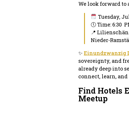
We look forward to
Tuesday, Jul
🕔 Time: 6:30 
📍 Lilienschä
Nieder-Ramstäd
✨
Einundzwanzig 
sovereignty, and fr
already deep into s
connect, learn, and
Find Hotels 
Meetup