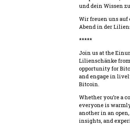
und dein Wissen zu
Wir freuen uns au
Abend in der Lilie
*****
Join us at the Ein
Lilienschänke from 
opportunity for Bit
and engage in livel
Bitcoin.
Whether you’re a co
everyone is warmly 
another in an open
insights, and exper