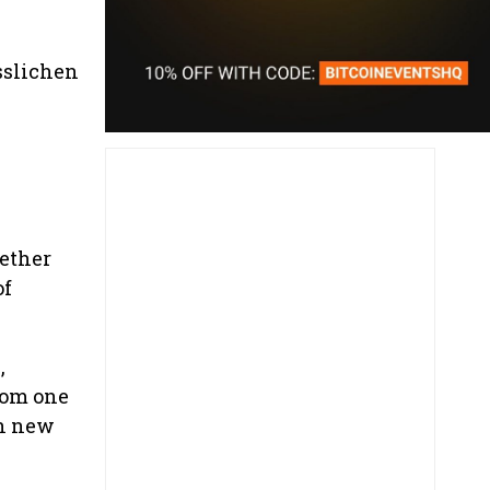
sslichen
gether
of
,
rom one
in new