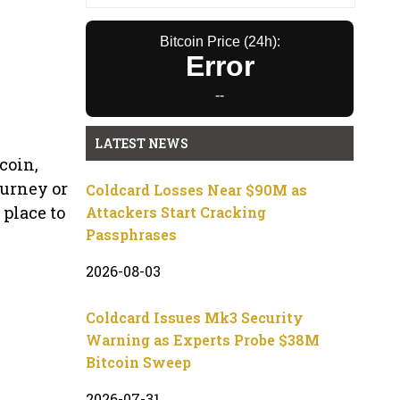
Bitcoin Price (24h):
Error
--
LATEST NEWS
coin,
ourney or
Coldcard Losses Near $90M as
 place to
Attackers Start Cracking
Passphrases
2026-08-03
Coldcard Issues Mk3 Security
Warning as Experts Probe $38M
Bitcoin Sweep
2026-07-31