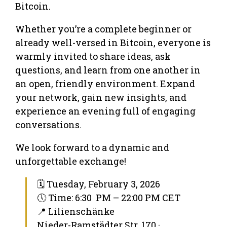
Bitcoin.
Whether you’re a complete beginner or
already well-versed in Bitcoin, everyone is
warmly invited to share ideas, ask
questions, and learn from one another in
an open, friendly environment. Expand
your network, gain new insights, and
experience an evening full of engaging
conversations.
We look forward to a dynamic and
unforgettable exchange!
🗓 Tuesday, February 3, 2026
🕔 Time: 6:30 PM – 22:00 PM CET
📍 Lilienschänke
Nieder-Ramstädter Str. 170 ·