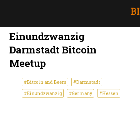
Einundzwanzig
Darmstadt Bitcoin
Meetup
#Bitcoin and Beers
#Darmstadt
#Einundzwanzig
#Germany
#Hessen