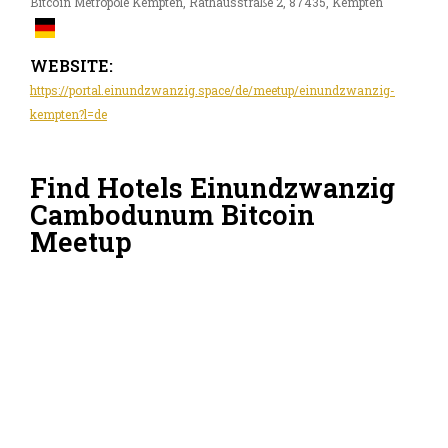
Bitcoin Metropole Kempten, Rathausstraße 2, 87435, Kempten
WEBSITE:
https://portal.einundzwanzig.space/de/meetup/einundzwanzig-
kempten?l=de
Find Hotels Einundzwanzig
Cambodunum Bitcoin
Meetup