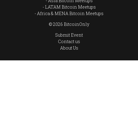
Asia Bitcoin Meetups
LATAM Bitcoin Meetups
Africa & MENA Bitcoin Meetups
© 2026 BitcoinOnly
Submit Event
Contact us
About Us