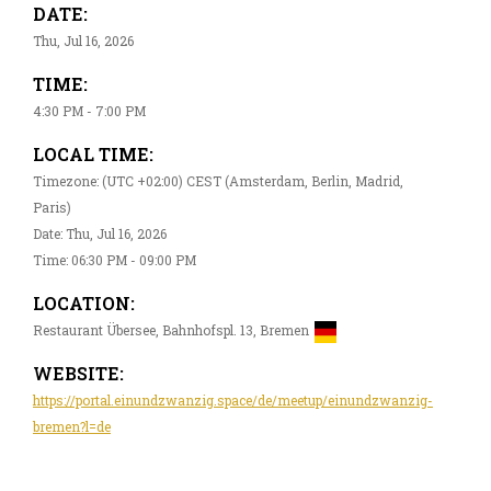
DATE:
Thu, Jul 16, 2026
TIME:
4:30 PM - 7:00 PM
LOCAL TIME:
Timezone: (UTC +02:00) CEST (Amsterdam, Berlin, Madrid,
Paris)
Date: Thu, Jul 16, 2026
Time: 06:30 PM - 09:00 PM
LOCATION:
Restaurant Übersee, Bahnhofspl. 13, Bremen
WEBSITE:
https://portal.einundzwanzig.space/de/meetup/einundzwanzig-
bremen?l=de