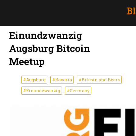
Einundzwanzig
Augsburg Bitcoin
Meetup
#Augsburg
#Bavaria
#Bitcoin and Beers
#Einundzwanzig
#Germany