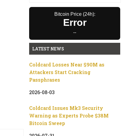
Bitcoin Price (24h):
Error
--
LATEST NEWS
Coldcard Losses Near $90M as
Attackers Start Cracking
Passphrases
2026-08-03
Coldcard Issues Mk3 Security
Warning as Experts Probe $38M
Bitcoin Sweep
2026-07-31