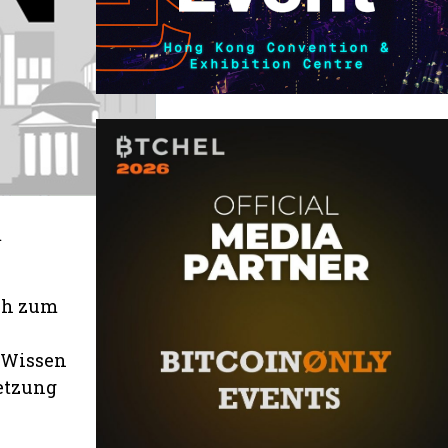
m
ich zum
r Wissen
netzung