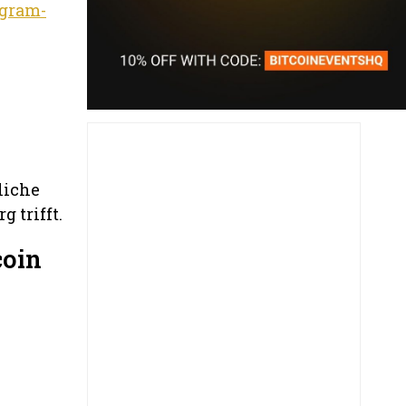
egram-
liche
 trifft.
coin