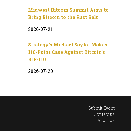
Midwest Bitcoin Summit Aims to
Bring Bitcoin to the Rust Belt
2026-07-21
Strategy’s Michael Saylor Makes
110-Point Case Against Bitcoin’s
BIP-110
2026-07-20
Submit Event
Contact us
About Us