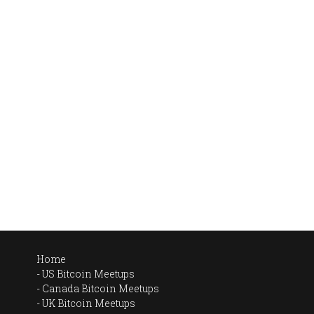
Home
US Bitcoin Meetups
Canada Bitcoin Meetups
UK Bitcoin Meetups