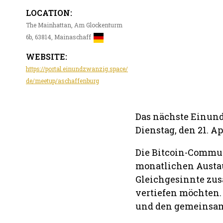
LOCATION:
The Mainhattan, Am Glockenturm
6b, 63814, Mainaschaff
WEBSITE:
https://portal.einundzwanzig.space/
de/meetup/aschaffenburg
Das nächste Einun
Dienstag, den 21. A
Die Bitcoin-Commun
monatlichen Austa
Gleichgesinnte zus
vertiefen möchten.
und den gemeinsame