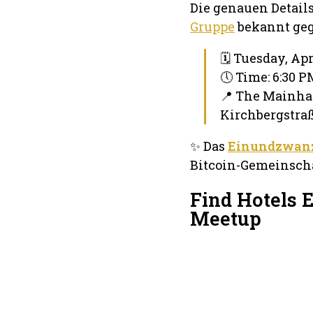
Die genauen Detail
Gruppe
bekannt geg
🗓 Tuesday, Apr
🕔 Time: 6:30 
📍 The Mainha
Kirchbergstraß
✨ Das
Einundzwanz
Bitcoin-Gemeinschaf
Find Hotels 
Meetup