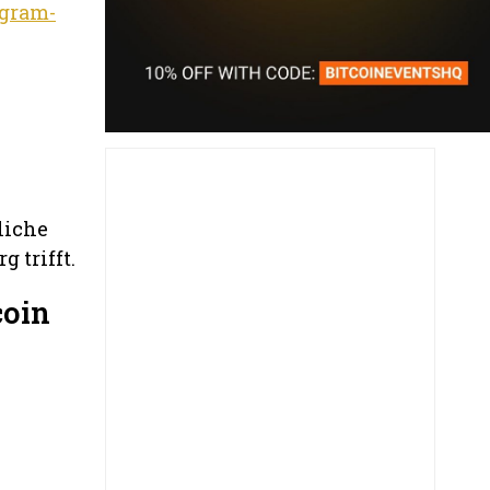
egram-
liche
 trifft.
coin