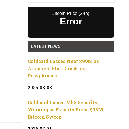
Bitcoin Price (24h):
Error
--
LATEST NEWS
Coldcard Losses Near $90M as
Attackers Start Cracking
Passphrases
2026-08-03
Coldcard Issues Mk3 Security
Warning as Experts Probe $38M
Bitcoin Sweep
2026-07-31