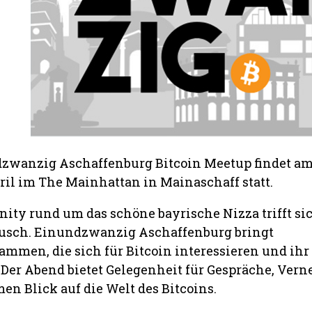
dzwanzig Aschaffenburg Bitcoin Meetup findet a
pril im The Mainhattan in Mainaschaff statt.
ity rund um das schöne bayrische Nizza trifft s
usch. Einundzwanzig Aschaffenburg bringt
ammen, die sich für Bitcoin interessieren und ih
 Der Abend bietet Gelegenheit für Gespräche, Ver
n Blick auf die Welt des Bitcoins.