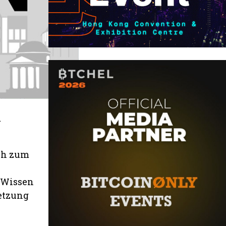
m
ich zum
r Wissen
netzung