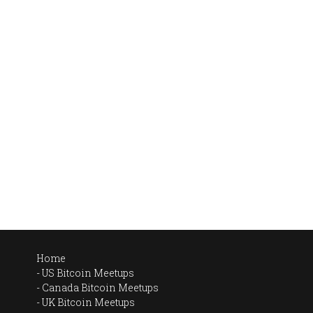
Home
US Bitcoin Meetups
Canada Bitcoin Meetups
UK Bitcoin Meetups