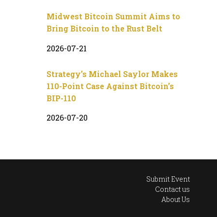
Midwest Bitcoin Summit Aims to
Bring Bitcoin to the Rust Belt
2026-07-21
Strategy’s Michael Saylor Makes
110-Point Case Against Bitcoin’s
BIP-110
2026-07-20
Submit Event
Contact us
About Us