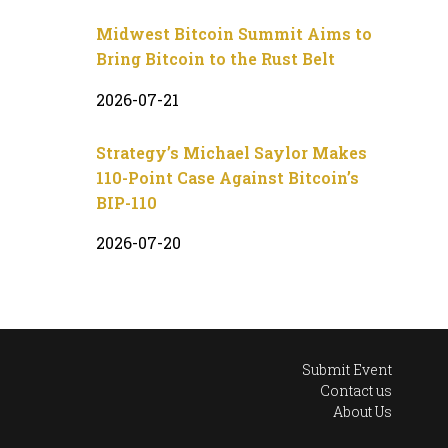
Midwest Bitcoin Summit Aims to
Bring Bitcoin to the Rust Belt
2026-07-21
Strategy’s Michael Saylor Makes
110-Point Case Against Bitcoin’s
BIP-110
2026-07-20
Submit Event
Contact us
About Us