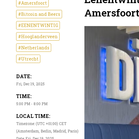
#Amersfoort
Amersfoor
#Bitcoin and Beers
#EENENTWINTIG
#Hooglanderveen
#Netherlands
#Utrecht
DATE:
Fri, Dec 19, 2025
TIME:
5:00 PM - 8:00 PM
LOCAL TIME:
Timezone: (UTC +01:00) CET
(Amsterdam, Berlin, Madrid, Paris)
Date: Fri, Dec 19, 2025