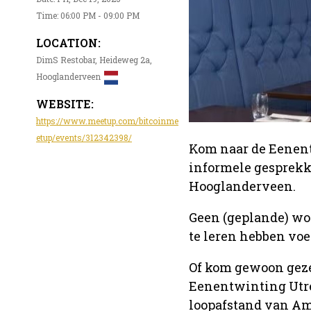
Time: 06:00 PM - 09:00 PM
LOCATION:
DimS Restobar, Heideweg 2a,
Hooglanderveen
WEBSITE:
https://www.meetup.com/bitcoinme
etup/events/312342398/
Kom naar de Eenent
informele gesprekk
Hooglanderveen.
Geen (geplande) wor
te leren hebben voel
Of kom gewoon geze
Eenentwinting Utre
loopafstand van Ame