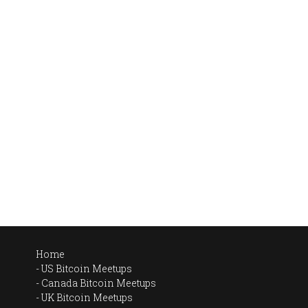
Home
US Bitcoin Meetups
Canada Bitcoin Meetups
UK Bitcoin Meetups