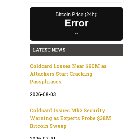
Bitcoin Price (24h):
Error
--
LATEST NEWS
Coldcard Losses Near $90M as
Attackers Start Cracking
Passphrases
2026-08-03
Coldcard Issues Mk3 Security
Warning as Experts Probe $38M
Bitcoin Sweep
2026-07-31