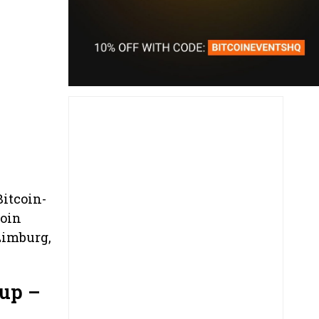
Bitcoin-
coin
Limburg,
tup –