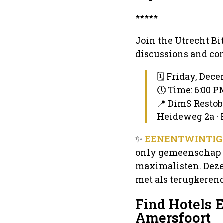
*****
Join the Utrecht Bi
discussions and c
🗓 Friday, Dece
🕔 Time: 6:00 
📍 DimS Restob
Heideweg 2a ·
✨
EENENTWINTIG U
only gemeenschap v
maximalisten. Deze
met als terugkerend
Find Hotels 
Amersfoort