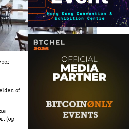
voor
elden of
eze
rt (op