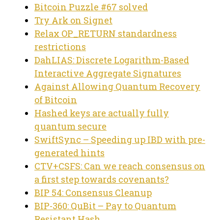
Bitcoin Puzzle #67 solved
Try Ark on Signet
Relax OP_RETURN standardness
restrictions
DahLIAS: Discrete Logarithm-Based
Interactive Aggregate Signatures
Against Allowing Quantum Recovery
of Bitcoin
Hashed keys are actually fully
quantum secure
SwiftSync – Speeding up IBD with pre-
generated hints
CTV+CSFS: Can we reach consensus on
a first step towards covenants?
BIP 54: Consensus Cleanup
BIP-360: QuBit – Pay to Quantum
Resistant Hash