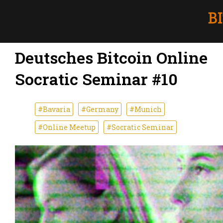
Deutsches Bitcoin Online
Socratic Seminar #10
#Bavaria
#Germany
#Munich
#Online Meetup
#Socratic Seminar