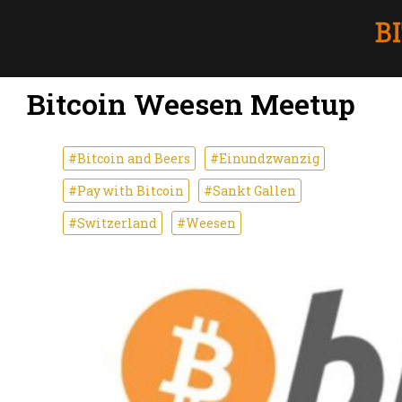
Bitcoin Weesen Meetup
#Bitcoin and Beers
#Einundzwanzig
#Pay with Bitcoin
#Sankt Gallen
#Switzerland
#Weesen