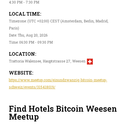
4:30 PM - 7:30 PM
LOCAL TIME:
Timezone: (UTC +02:00) CEST (Amsterdam, Berlin, Madrid,
Paris)
Date: Thu, Aug 20, 2026
Time: 06:30 PM - 09:30 PM
LOCATION:
Trattoria Walensee, Hauptstrasse 27, Weesen
WEBSITE:
https://www.meetup.com/einundzwanzig-bitcoin-meetup-
schweiz/events/315418019/
Find Hotels Bitcoin Weesen
Meetup