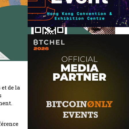
et de la
s
ment.
nférence