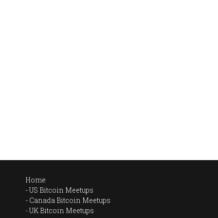
Home
US Bitcoin Meetups
Canada Bitcoin Meetups
UK Bitcoin Meetups