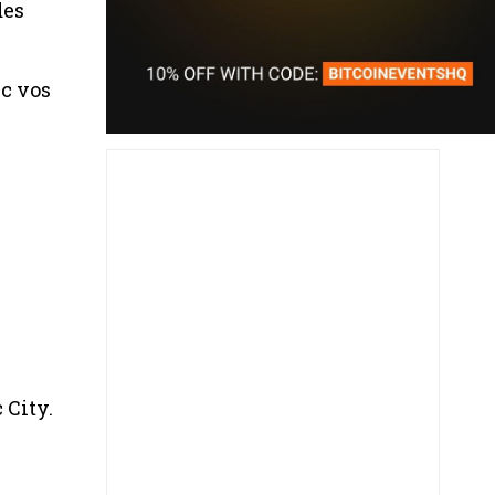
des
ec vos
 City.