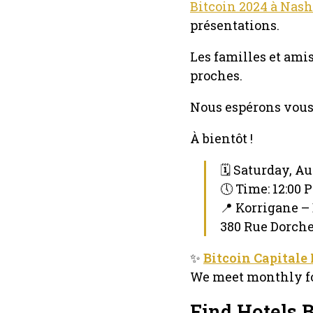
Bitcoin 2024 à Nash
présentations.
Les familles et amis
proches.
Nous espérons vous
À bientôt !
🗓 Saturday, Au
🕔 Time: 12:00
📍 Korrigane –
380 Rue Dorche
✨
Bitcoin Capitale
We meet monthly for
Find Hotels B