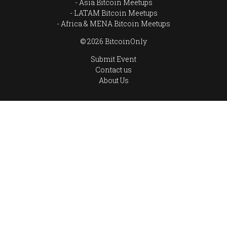
Asia Bitcoin Meetups
LATAM Bitcoin Meetups
Africa & MENA Bitcoin Meetups
© 2026 BitcoinOnly
Submit Event
Contact us
About Us