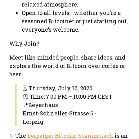
relaxed atmosphere.
Open to all levels—whether you’re a
seasoned Bitcoiner or just starting out,
everyone’s welcome.
Why Join?
Meet like-minded people, share ideas, and
explore the world of Bitcoin over coffee or
beer.
🗓 Thursday, July 16, 2026
🕔 Time: 7:00 PM – 10:00 PM CEST
📍Beyerhaus
Ernst-Schneller-Strasse 6 ·
Leipzig
✨ The
Leipziger Bitcoin-Stammtisch
is an