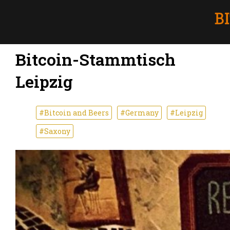
Bitcoin-Stammtisch
Leipzig
#Bitcoin and Beers
#Germany
#Leipzig
#Saxony