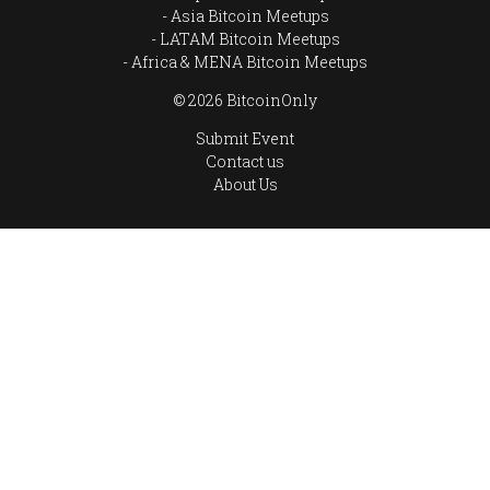
Asia Bitcoin Meetups
LATAM Bitcoin Meetups
Africa & MENA Bitcoin Meetups
© 2026 BitcoinOnly
Submit Event
Contact us
About Us