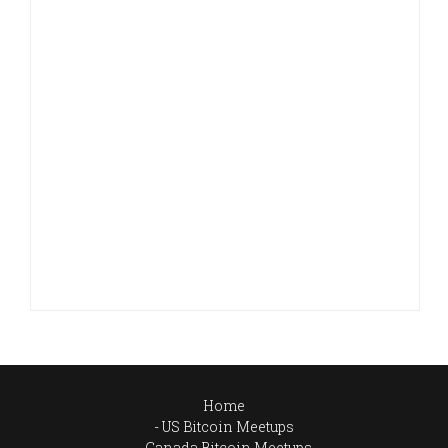
Home
US Bitcoin Meetups
Canada Bitcoin Meetups