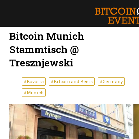
Bitcoin Munich
Stammtisch @
Tresznjewski
#Bavaria
#Bitcoin and Beers
#Germany
#Munich