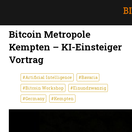
Bitcoin Metropole
Kempten – KI-Einsteiger
Vortrag
#Artificial Intelligence
#Bavaria
#Bitcoin Workshop
#Einundzwanzig
#Germany
#Kempten