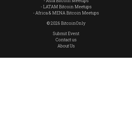
Asia Bitcoin Meetups
LATAM Bitcoin Meetups
Africa & MENA Bitcoin Meetups
© 2026 BitcoinOnly
Submit Event
Contact us
About Us