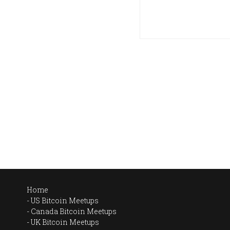
Home
US Bitcoin Meetups
Canada Bitcoin Meetups
UK Bitcoin Meetups