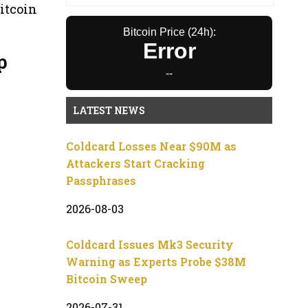
itcoin
Bitcoin Price (24h):
Error
p
--
LATEST NEWS
Coldcard Losses Near $90M as
Attackers Start Cracking
Passphrases
2026-08-03
Coldcard Issues Mk3 Security
Warning as Experts Probe $38M
Bitcoin Sweep
2026-07-31