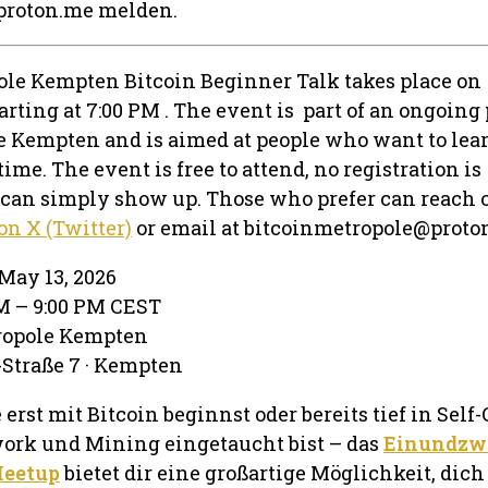
proton.me melden.
ole Kempten Bitcoin Beginner Talk takes place on
tarting at 7:00 PM . The event is part of an ongoin
e Kempten and is aimed at people who want to lea
 time. The event is free to attend, no registration is
 can simply show up. Those who prefer can reach 
on X (Twitter)
or email at bitcoinmetropole@proto
May 13, 2026
PM – 9:00 PM CEST
tropole Kempten
Straße 7 · Kempten
 erst mit Bitcoin beginnst oder bereits tief in Self
ork und Mining eingetaucht bist – das
Einundzw
Meetup
bietet dir eine großartige Möglichkeit, dich