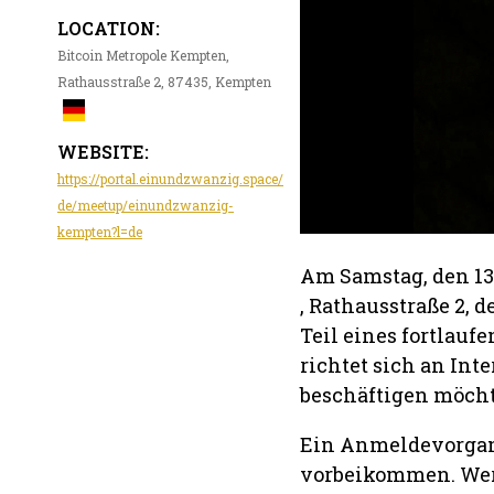
LOCATION:
Bitcoin Metropole Kempten,
Rathausstraße 2, 87435, Kempten
WEBSITE:
https://portal.einundzwanzig.space/
de/meetup/einundzwanzig-
kempten?l=de
Am Samstag, den 13.
, Rathausstraße 2, d
Teil eines fortlau
richtet sich an Int
beschäftigen möcht
Ein Anmeldevorgang 
vorbeikommen. Wer