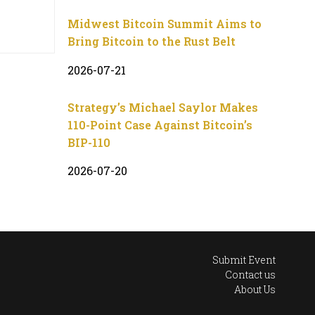
Midwest Bitcoin Summit Aims to
Bring Bitcoin to the Rust Belt
2026-07-21
Strategy’s Michael Saylor Makes
110-Point Case Against Bitcoin’s
BIP-110
2026-07-20
Submit Event
Contact us
About Us