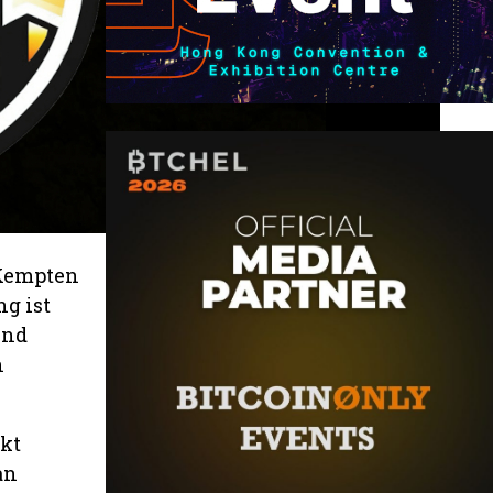
 Kempten
ng ist
und
n
ekt
an