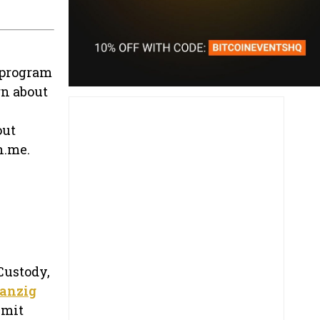
g program
rn about
out
n.me.
-Custody,
anzig
 mit