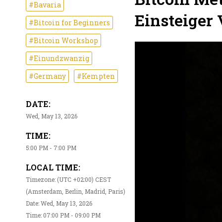
#Bavaria
Einsteiger 
#Bitcoin for Beginners
#Bitcoin Workshop
#Einundzwanzig
#Germany
#Kempten
DATE:
Wed, May 13, 2026
TIME:
5:00 PM - 7:00 PM
LOCAL TIME:
Timezone: (UTC +02:00) CEST
(Amsterdam, Berlin, Madrid, Paris)
Date: Wed, May 13, 2026
Time: 07:00 PM - 09:00 PM