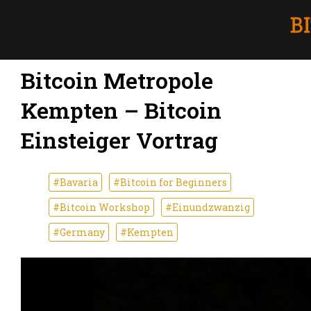
Bitcoin Metropole
Kempten – Bitcoin
Einsteiger Vortrag
#Bavaria
#Bitcoin for Beginners
#Bitcoin Workshop
#Einundzwanzig
#Germany
#Kempten