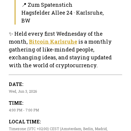
📍 Zum Spatenstich
Hagsfelder Allee 24 · Karlsruhe,
BW
✨ Held every first Wednesday of the
month,
Bitcoin Karlsruhe
is a monthly
gathering of like-minded people,
exchanging ideas, and staying updated
with the world of cryptocurrency.
DATE:
Wed, Jun 3, 2026
TIME:
4:00 PM - 7:00 PM
LOCAL TIME:
Timezone: (UTC +02:00) CEST (Amsterdam, Berlin, Madrid,