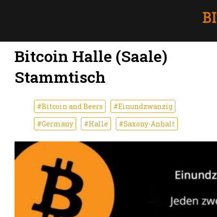
Bitcoin Halle (Saale)
Stammtisch
#Bitcoin and Beers
#Einundzwanzig
#Germany
#Halle
#Saxony-Anhalt