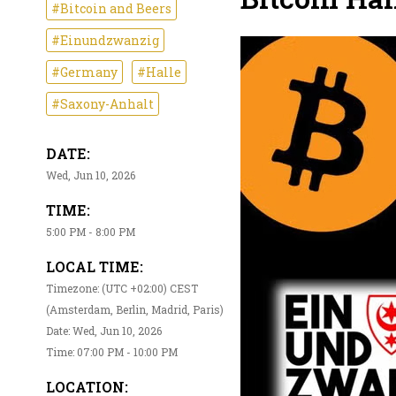
#Bitcoin and Beers
#Einundzwanzig
#Germany
#Halle
#Saxony-Anhalt
DATE:
Wed, Jun 10, 2026
TIME:
5:00 PM - 8:00 PM
LOCAL TIME:
Timezone: (UTC +02:00) CEST
(Amsterdam, Berlin, Madrid, Paris)
Date: Wed, Jun 10, 2026
Time: 07:00 PM - 10:00 PM
LOCATION: