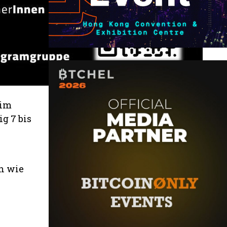
 im
g 7 bis
n wie