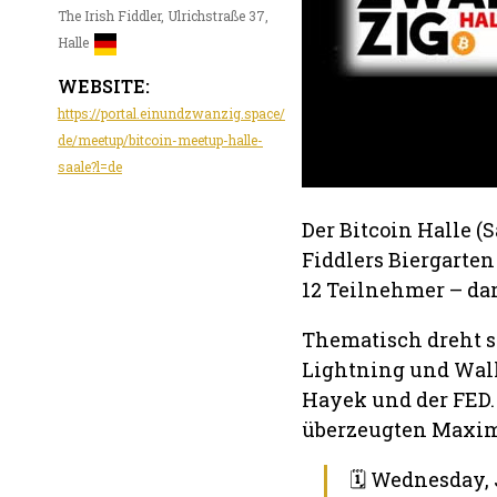
The Irish Fiddler, Ulrichstraße 37,
Halle
WEBSITE:
https://portal.einundzwanzig.space/
de/meetup/bitcoin-meetup-halle-
saale?l=de
Der Bitcoin Halle (
Fiddlers Biergarten
12 Teilnehmer – dar
Thematisch dreht s
Lightning und Wal
Hayek und der FED.
überzeugten Maxim
🗓 Wednesday, 