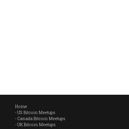
Home
US Bitcoin Meetups
Canada Bitcoin Meetups
UK Bitcoin Meetups