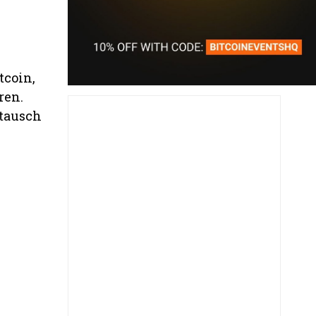
itcoin,
ren.
stausch