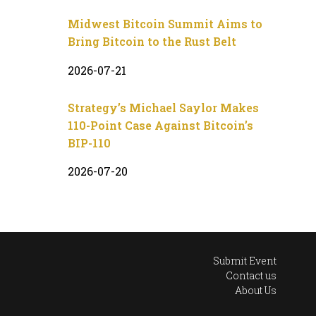
Midwest Bitcoin Summit Aims to
Bring Bitcoin to the Rust Belt
2026-07-21
Strategy’s Michael Saylor Makes
110-Point Case Against Bitcoin’s
BIP-110
2026-07-20
Submit Event
Contact us
About Us