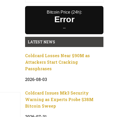
Bitcoin Price (24h):
Error
--
LATEST NEWS
Coldcard Losses Near $90M as
Attackers Start Cracking
Passphrases
2026-08-03
Coldcard Issues Mk3 Security
Warning as Experts Probe $38M
Bitcoin Sweep
2026-07-31