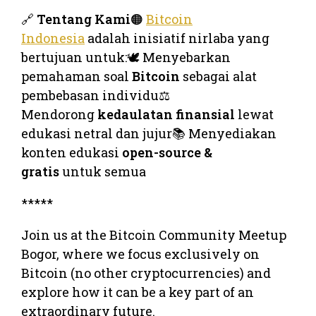
🔗
Tentang Kami
🟠
Bitcoin
Indonesia
adalah inisiatif nirlaba yang
bertujuan untuk:🕊️ Menyebarkan
pemahaman soal
Bitcoin
sebagai alat
pembebasan individu⚖️
Mendorong
kedaulatan finansial
lewat
edukasi netral dan jujur📚 Menyediakan
konten edukasi
open-source &
gratis
untuk semua
*****
Join us at the Bitcoin Community Meetup
Bogor, where we focus exclusively on
Bitcoin (no other cryptocurrencies) and
explore how it can be a key part of an
extraordinary future.