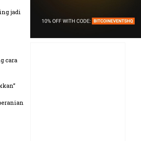
ing jadi
ng cara
akkan”
beranian
a