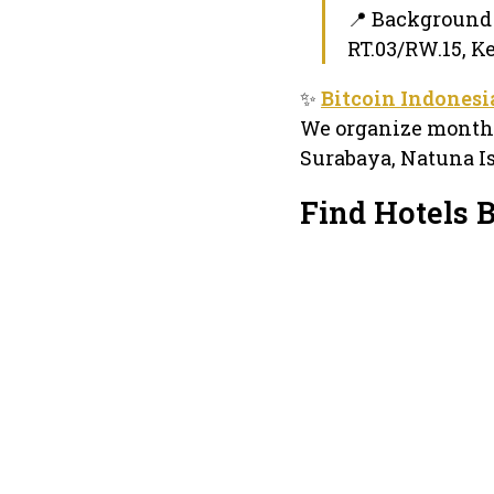
📍 Background
RT.03/RW.15, K
✨
Bitcoin Indonesi
We organize monthl
Surabaya, Natuna I
Find Hotels 