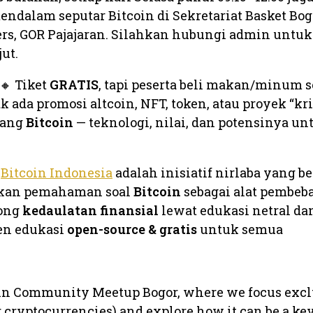
endalam seputar Bitcoin di Sekretariat Basket Bog
ers, GOR Pajajaran. Silahkan hubungi admin untuk
ut.
*🔸 Tiket
GRATIS
, tapi peserta beli makan/minum s
k ada promosi altcoin, NFT, token, atau proyek “kri
tang
Bitcoin
— teknologi, nilai, dan potensinya un

Bitcoin Indonesia
adalah inisiatif nirlaba yang b
rkan pemahaman soal
Bitcoin
sebagai alat pembeb
rong
kedaulatan finansial
lewat edukasi netral dan
en edukasi
open-source & gratis
untuk semua
coin Community Meetup Bogor, where we focus exc
r cryptocurrencies) and explore how it can be a key