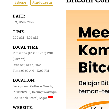
#Bogor
#Indonesia
DATE:
Sat, Dec 6, 2025
TIME:
2:00 AM - 5:00 AM
LOCAL TIME:
Timezone: (UTC +07:00) WIB
(Jakarta)
Date: Sat, Dec 6, 2025
Time: 09:00 AM - 12:00 PM
LOCATION:
Background Coffee n Munch,
RT.03/RW.15, Kedung Waringin,
Kec. Tanah Sereal, Bogor
WEBSITE: