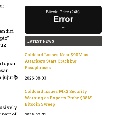
or
Bitcoin Price (24h):
Error
--
endiri
pto”
LATEST NEWS
tuk
Coldcard Losses Near $90M as
Attackers Start Cracking
ertujuan
Passphrases
asan
 jujur📚
2026-08-03
Coldcard Issues Mk3 Security
Warning as Experts Probe $38M
Bitcoin Sweep
lusively
 part of
2026-07-31