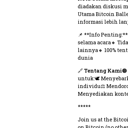
diadakan diskusi m
Utama Bitcoin Ball
informasi lebih lanj
📌 **Info Penting:*
selama acara🔸 Tida
lainnya🔸 100% ten
dunia
🔗
Tentang Kami

untuk:🕊️ Menyeba
individu⚖️ Mendo
Menyediakan kont
*****
Join us at the Bit
on Bitcoin (no othe