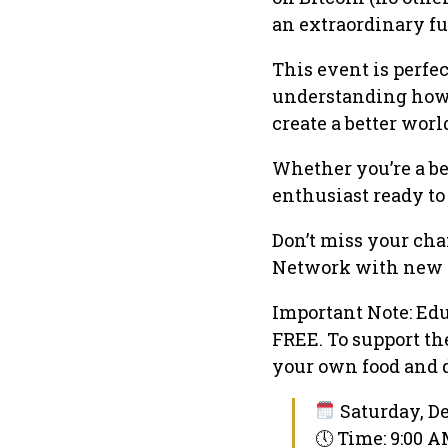
an extraordinary fu
This event is perfe
understanding how 
create a better worl
Whether you’re a b
enthusiast ready to
Don’t miss your cha
Network with new fr
Important Note: Edu
FREE. To support th
your own food and 
Saturday, De
🕔 Time: 9:00 