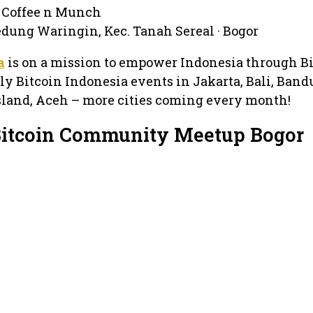
 Coffee n Munch
edung Waringin, Kec. Tanah Sereal · Bogor
a
is on a mission to empower Indonesia through Bi
y Bitcoin Indonesia events in Jakarta, Bali, Band
sland, Aceh – more cities coming every month!
Bitcoin Community Meetup Bogor