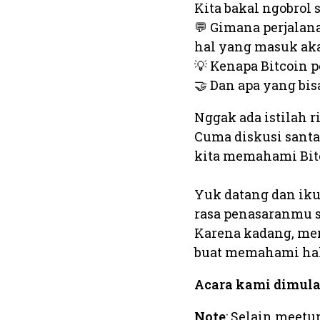
​Kita bakal ngobrol s
💬 Gimana perjalana
hal yang masuk ak
💡 Kenapa Bitcoin p
🤝 Dan apa yang bisa
​Nggak ada istilah 
Cuma diskusi santai
kita memahami Bit
Yuk datang dan iku
rasa penasaranmu se
Karena kadang, mem
buat memahami hal 
Acara kami dimulai
Note
: Selain meetu