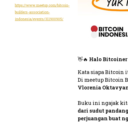
https://www.meetup.com/bitcoin-
builders-association-
indonesia/events/311900905/
👋🔥
Halo Bitcoiner
Kata siapa Bitcoin 
Di meetup Bitcoin B
Vlorenia Oktavyan
Buku ini ngajak kit
dari sudut pandan
perjuangan buat ng