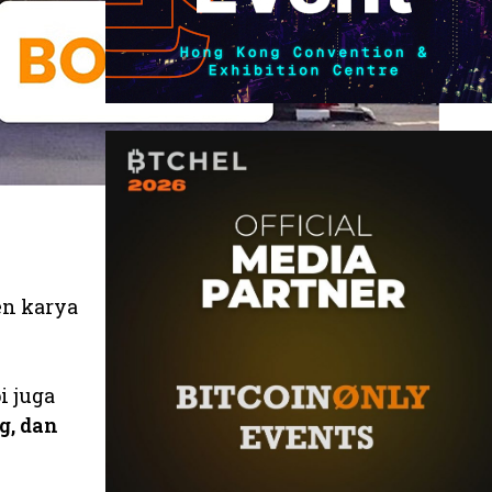
en karya
i juga
g, dan