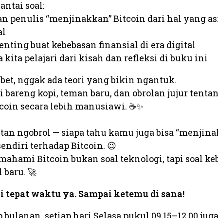
antai soal:
n penulis “menjinakkan” Bitcoin dari hal yang as
al
enting buat kebebasan finansial di era digital
 kita pelajari dari kisah dan refleksi di buku ini
ribet, nggak ada teori yang bikin ngantuk.
 bareng kopi, teman baru, dan obrolan jujur tenta
coin secara lebih manusiawi. ☕✨
tan ngobrol — siapa tahu kamu juga bisa “menjin
ndiri terhadap Bitcoin. 😉
ahami Bitcoin bukan soal teknologi, tapi soal ke
baru. 🚀
 tepat waktu ya. Sampai ketemu di sana!
p bulanan, setiap hari Selasa pukul 09.15–12.00 jug